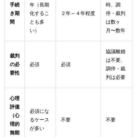
手続
年（長期
時、調
き期
化するこ
２年～４年程度
停・裁判
間
とも多
は数ヶ
い）
月〜数年
協議離婚
裁判
は不要、
の必
必須
必須
調停・裁
要性
判は必要
心理
評価
必須にな
（心
るケース
不要
不要
理的
が多い
無能