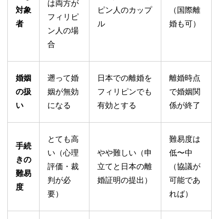
は両方が
対象
ピン人のカップ
（国際離
フィリピ
者
ル
婚も可）
ン人の場
合
婚姻
遡って婚
日本での離婚を
離婚時点
の扱
姻が無効
フィリピンでも
で婚姻関
い
になる
有効とする
係が終了
とても高
難易度は
手続
い（心理
やや難しい（申
低〜中
きの
評価・裁
立てと日本の離
（協議が
難易
判が必
婚証明の提出）
可能であ
度
要）
れば）