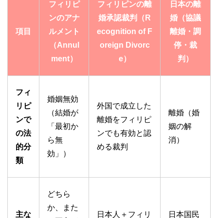
フィリピ
フィリピンの離
日本の離
ンのアナ
婚承認裁判（R
婚（協議
項目
ルメント
ecognition of F
離婚・調
（Annul
oreign Divorc
停・裁
ment）
e）
判）
フィ
婚姻無効
リピ
外国で成立した
（結婚が
離婚（婚
ンで
離婚をフィリピ
「最初か
姻の解
の法
ンでも有効と認
ら無
消）
的分
める裁判
効」）
類
どちら
か、また
主な
日本人＋フィリ
日本国民