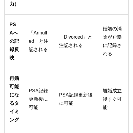
力）
PS
婚姻の消
Aへ
「Annull
「Divorced」と
除が戸籍
の記
ed」と注
注記される
に記録さ
録反
記される
れる
映
再婚
可能
PSA記録
離婚成立
にな
PSA記録更新後
更新後に
後すぐ可
るタ
に可能
可能
能
イミ
ング