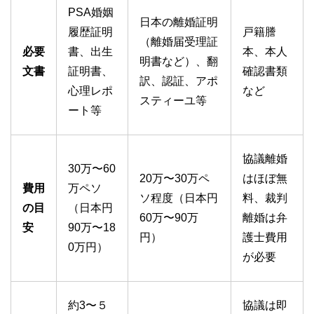
PSA婚姻
日本の離婚証明
履歴証明
戸籍謄
（離婚届受理証
必要
書、出生
本、本人
明書など）、翻
文書
証明書、
確認書類
訳、認証、アポ
心理レポ
など
スティーユ等
ート等
協議離婚
30万〜60
20万〜30万ペ
はほぼ無
費用
万ペソ
ソ程度（日本円
料、裁判
の目
（日本円
60万〜90万
離婚は弁
安
90万〜18
円）
護士費用
0万円）
が必要
約3〜５
協議は即