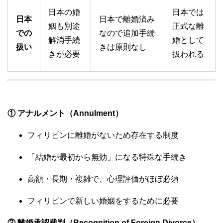
日本の婚
日本では
日本
日本で離婚済み
姻も別途
正式な離
での
なので追加手続
解消手続
婚として
扱い
きは原則なし
きが必要
扱われる
① アナルメント（Annulment）
フィリピンに離婚がないため存在する制度
「結婚が最初から無効」になる特殊な手続き
高額・長期・複雑で、心理評価がほぼ必須
フィリピンで新しい婚姻をするために必要
② 離婚承認裁判（Recognition of Foreign Divorce）