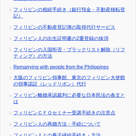
フィリピンの相続手続き（銀行預金・不動産移転登
記）
フィリピンの不動産登記簿の取得代行サービス
フィリピン人の出生証明書の2重登録の抹消
フィリピンの入国拒否・ブラックリスト解除（リフ
ティング）の方法
Remarrying with people from the Philippines
大阪のフィリピン領事館、東京のフィリピン大使館
の領事認証（レッドリボン）代行
フィリピン離婚承認裁判に必要な日本民法の条文と
は
フィリピンＣＦＯセミナー受講手続きの注意点
フィリピン人の再婚方法・手続について
フィリピン人との養子縁組手続き・方法