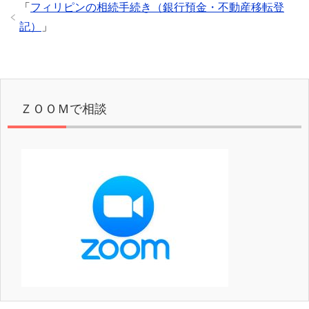
「
フィリピンの相続手続き（銀行預金・不動産移転登
記）
」
ＺＯＯＭで相談